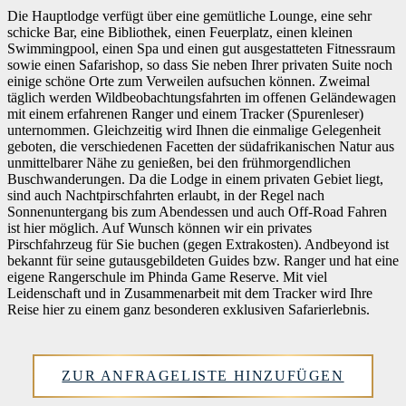
Die Hauptlodge verfügt über eine gemütliche Lounge, eine sehr
schicke Bar, eine Bibliothek, einen Feuerplatz, einen kleinen
Swimmingpool, einen Spa und einen gut ausgestatteten Fitnessraum
sowie einen Safarishop, so dass Sie neben Ihrer privaten Suite noch
einige schöne Orte zum Verweilen aufsuchen können. Zweimal
täglich werden Wildbeobachtungsfahrten im offenen Geländewagen
mit einem erfahrenen Ranger und einem Tracker (Spurenleser)
unternommen. Gleichzeitig wird Ihnen die einmalige Gelegenheit
geboten, die verschiedenen Facetten der südafrikanischen Natur aus
unmittelbarer Nähe zu genießen, bei den frühmorgendlichen
Buschwanderungen. Da die Lodge in einem privaten Gebiet liegt,
sind auch Nachtpirschfahrten erlaubt, in der Regel nach
Sonnenuntergang bis zum Abendessen und auch Off-Road Fahren
ist hier möglich. Auf Wunsch können wir ein privates
Pirschfahrzeug für Sie buchen (gegen Extrakosten). Andbeyond ist
bekannt für seine gutausgebildeten Guides bzw. Ranger und hat eine
eigene Rangerschule im Phinda Game Reserve. Mit viel
Leidenschaft und in Zusammenarbeit mit dem Tracker wird Ihre
Reise hier zu einem ganz besonderen exklusiven Safarierlebnis.
ZUR ANFRAGELISTE HINZUFÜGEN