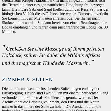
Grenze zum Krüger Nationalpark ist nicht eingezäunt, sodass sich
die Tierwelt in einer riesigen natürlichen Umgebung frei bewegen
kann. Die Flüsse Sabi und Sand fließen durch das Reservat, was der
biologischen Vielfalt dieses Gebiets eine weitere Dimension verleiht.
Sie können mit dem Mietwagen anreisen oder Sie fliegen nach
Skukuza, dort werden Sie dann bereits von einem Beauftragten der
Lodge empfangen und fahren dann pirschfahrend zur Lodge, ca. 30
Minuten.
Genießen Sie eine Massage auf Ihrem privaten
Holzdeck, spüren Sie dabei die Wildnis Afrikas
und die magischen Hände der Masseurin.
ZIMMER & SUITEN
Die neun luxuriösen, alleinstehenden Suiten liegen entlang der
Flussbiegung. Davon sind zwei Suiten mit einem überdachten Gang
verbunden und können als Familiensuite genutzt werden. Der
Architekt hat die Leistung vollbracht, den Fluss und die Natur
nahezu in das Innere der Suite zu holen. Die Aussicht durch die
bodentiefen Panoramafenster ist grandios. Jede Suite ist sehr