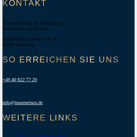
KONTAKT
Traumreisen ist ein Produkt des
Reisebüros von Daacke.
Sophie-Rahel-Jansen-Str. 98
22609 Hamburg
SO ERREICHEN SIE UNS
+49 40 822 77 20
info@traumreisen.de
WEITERE LINKS