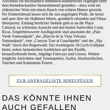
Anschluss ein buchstäblich himmlisch-kulinarisches Highlight unter
dem beeindruckenden Sternenhimmel genießen – dazu wird ein
chilenischer Wein mit einem Hauch von echtem Meteor gereicht.
Per Elektrofahrrad lassen sich die neu angelegten Pfade, die kreuz
und quer über die Halbinsel führen, gemütlich erkunden und Flüsse
überqueren. Entlang herrlicher Strände geht es an die Playa
Cabuyal, zu schönsten Aussicht und den besten Surfwellen Costa
Ricas. Empfehlenswerte Ausflugsziele sind ansonsten der „Palo
Verde Nationalpark“, der „Rincón de la Vieja Volcano
Nationalpark“, eine „Canyon Tour at Guachipelin“ und der „Sky
Walk“ durch den Regenwald. Der resorteigene 18-Loch-Golfplatz
bietet, neben fantastischen Ausblicken auf den Pazifik,
herausfordernde breite, hügelige Fairways und Greens. Weitere
mögliche Aktivitäten sind Tennisspielen, Surfen, Hochseefischen,
Tauchen und Katamaran-Touren.
ZUR ANFRAGELISTE HINZUFÜGEN
DAS KÖNNTE IHNEN
AUCH GEFALLEN