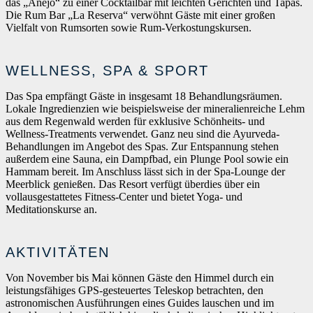
das „Añejo“ zu einer Cocktailbar mit leichten Gerichten und Tapas.
Die Rum Bar „La Reserva“ verwöhnt Gäste mit einer großen
Vielfalt von Rumsorten sowie Rum-Verkostungskursen.
WELLNESS, SPA & SPORT
Das Spa empfängt Gäste in insgesamt 18 Behandlungsräumen.
Lokale Ingredienzien wie beispielsweise der mineralienreiche Lehm
aus dem Regenwald werden für exklusive Schönheits- und
Wellness-Treatments verwendet. Ganz neu sind die Ayurveda-
Behandlungen im Angebot des Spas. Zur Entspannung stehen
außerdem eine Sauna, ein Dampfbad, ein Plunge Pool sowie ein
Hammam bereit. Im Anschluss lässt sich in der Spa-Lounge der
Meerblick genießen. Das Resort verfügt überdies über ein
vollausgestattetes Fitness-Center und bietet Yoga- und
Meditationskurse an.
AKTIVITÄTEN
Von November bis Mai können Gäste den Himmel durch ein
leistungsfähiges GPS-gesteuertes Teleskop betrachten, den
astronomischen Ausführungen eines Guides lauschen und im