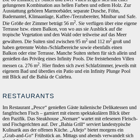
gelungenen Kombination aus hellen Farben und edlem Holz. Zur
Ausstattung gehören Marmorbäder, separate Dusche, Föhn,
Bademantel, Klimaanlage, Kaffee-/Teezubereiter, Minibar und Safe.
2
Die Größe der Zimmer beträgt 56 m
. Sie verfügen über eine eigene
Terrasse bzw. einen Balkon, von wo aus sie Ausblick auf die
tropische Vegetation und den Wald oder teilweise auf das Meer
2
2
gewähren. Die Suiten sind zwischen 95 m
und 112 m
groß und
haben getrennte Wohn-/Schlafbereiche sowie ebenfalls einen
Balkon oder eine Terrasse. Manche Suiten stehen für sich allein und
genießen das Privileg eines Infinity Pools. Die freistehenden Villen
2
messen ca. 276 m
. Hier finden sich zwei Schlafzimmer, jeweils mit
eigenem Bad und überdies ein Patio und ein Infinity Plunge Pool
mit Blick auf die Bahía de Culebra.
RESTAURANTS
Im Restaurant „Pesce“ genießen Gäste italienische Delikatessen und
fangfrischen Fisch – garniert mit einem spektakulären Blick über
den Pazifik. Das Steakhouse „Nemare“ wartet mit erlesenen Fleisch-
und Fischgerichten auf. Der „Bahia Grill“ serviert landestypische
Kulinarik aus der offenen Küche. „Añejo“ bietet morgens ein
„Grab-and-Go“ Frühstück an. Mittags und abends verwandelt sich