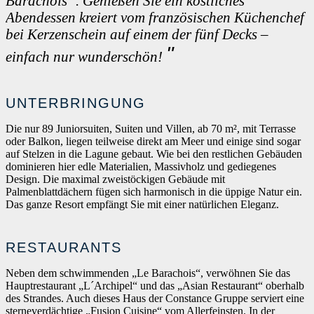
Barachois“. Genießen Sie ein köstliches
Abendessen kreiert vom französischen Küchenchef
bei Kerzenschein auf einem der fünf Decks –
einfach nur wunderschön!
UNTERBRINGUNG
Die nur 89 Juniorsuiten, Suiten und Villen, ab 70 m², mit Terrasse
oder Balkon, liegen teilweise direkt am Meer und einige sind sogar
auf Stelzen in die Lagune gebaut. Wie bei den restlichen Gebäuden
dominieren hier edle Materialien, Massivholz und gediegenes
Design. Die maximal zweistöckigen Gebäude mit
Palmenblattdächern fügen sich harmonisch in die üppige Natur ein.
Das ganze Resort empfängt Sie mit einer natürlichen Eleganz.
RESTAURANTS
Neben dem schwimmenden „Le Barachois“, verwöhnen Sie das
Hauptrestaurant „L´Archipel“ und das „Asian Restaurant“ oberhalb
des Strandes. Auch dieses Haus der Constance Gruppe serviert eine
sterneverdächtige „Fusion Cuisine“ vom Allerfeinsten. In der