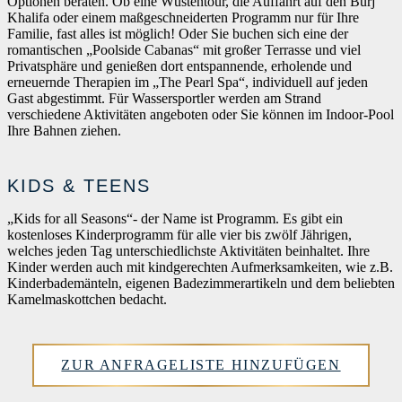
Optionen beraten. Ob eine Wüstentour, die Auffahrt auf den Burj
Khalifa oder einem maßgeschneiderten Programm nur für Ihre
Familie, fast alles ist möglich! Oder Sie buchen sich eine der
romantischen „Poolside Cabanas“ mit großer Terrasse und viel
Privatsphäre und genießen dort entspannende, erholende und
erneuernde Therapien im „The Pearl Spa“, individuell auf jeden
Gast abgestimmt. Für Wassersportler werden am Strand
verschiedene Aktivitäten angeboten oder Sie können im Indoor-Pool
Ihre Bahnen ziehen.
KIDS & TEENS
„Kids for all Seasons“- der Name ist Programm. Es gibt ein
kostenloses Kinderprogramm für alle vier bis zwölf Jährigen,
welches jeden Tag unterschiedlichste Aktivitäten beinhaltet. Ihre
Kinder werden auch mit kindgerechten Aufmerksamkeiten, wie z.B.
Kinderbademänteln, eigenen Badezimmerartikeln und dem beliebten
Kamelmaskottchen bedacht.
ZUR ANFRAGELISTE HINZUFÜGEN