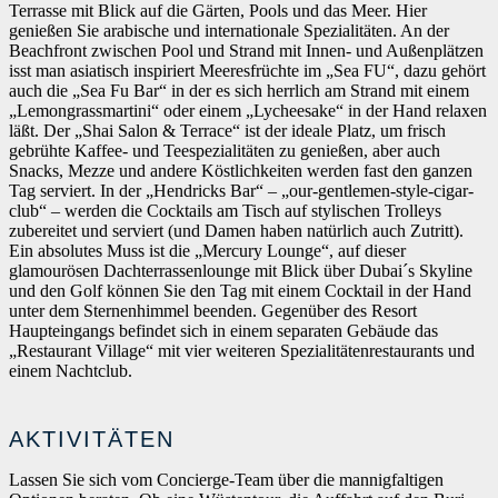
Terrasse mit Blick auf die Gärten, Pools und das Meer. Hier
genießen Sie arabische und internationale Spezialitäten. An der
Beachfront zwischen Pool und Strand mit Innen- und Außenplätzen
isst man asiatisch inspiriert Meeresfrüchte im „Sea FU“, dazu gehört
auch die „Sea Fu Bar“ in der es sich herrlich am Strand mit einem
„Lemongrassmartini“ oder einem „Lycheesake“ in der Hand relaxen
läßt. Der „Shai Salon & Terrace“ ist der ideale Platz, um frisch
gebrühte Kaffee- und Teespezialitäten zu genießen, aber auch
Snacks, Mezze und andere Köstlichkeiten werden fast den ganzen
Tag serviert. In der „Hendricks Bar“ – „our-gentlemen-style-cigar-
club“ – werden die Cocktails am Tisch auf stylischen Trolleys
zubereitet und serviert (und Damen haben natürlich auch Zutritt).
Ein absolutes Muss ist die „Mercury Lounge“, auf dieser
glamourösen Dachterrassenlounge mit Blick über Dubai´s Skyline
und den Golf können Sie den Tag mit einem Cocktail in der Hand
unter dem Sternenhimmel beenden. Gegenüber des Resort
Haupteingangs befindet sich in einem separaten Gebäude das
„Restaurant Village“ mit vier weiteren Spezialitätenrestaurants und
einem Nachtclub.
AKTIVITÄTEN
Lassen Sie sich vom Concierge-Team über die mannigfaltigen