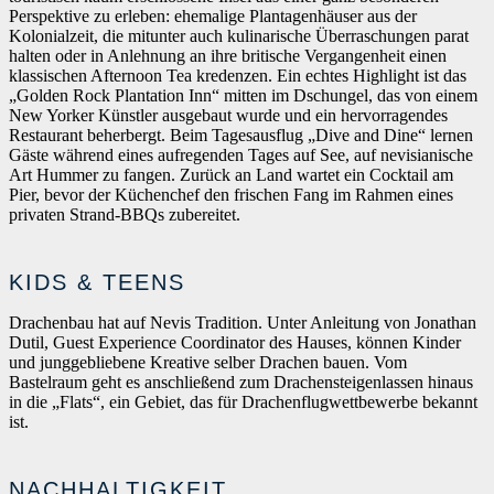
Perspektive zu erleben: ehemalige Plantagenhäuser aus der
Kolonialzeit, die mitunter auch kulinarische Überraschungen parat
halten oder in Anlehnung an ihre britische Vergangenheit einen
klassischen Afternoon Tea kredenzen. Ein echtes Highlight ist das
„Golden Rock Plantation Inn“ mitten im Dschungel, das von einem
New Yorker Künstler ausgebaut wurde und ein hervorragendes
Restaurant beherbergt. Beim Tagesausflug „Dive and Dine“ lernen
Gäste während eines aufregenden Tages auf See, auf nevisianische
Art Hummer zu fangen. Zurück an Land wartet ein Cocktail am
Pier, bevor der Küchenchef den frischen Fang im Rahmen eines
privaten Strand-BBQs zubereitet.
KIDS & TEENS
Drachenbau hat auf Nevis Tradition. Unter Anleitung von Jonathan
Dutil, Guest Experience Coordinator des Hauses, können Kinder
und junggebliebene Kreative selber Drachen bauen. Vom
Bastelraum geht es anschließend zum Drachensteigenlassen hinaus
in die „Flats“, ein Gebiet, das für Drachenflugwettbewerbe bekannt
ist.
NACHHALTIGKEIT