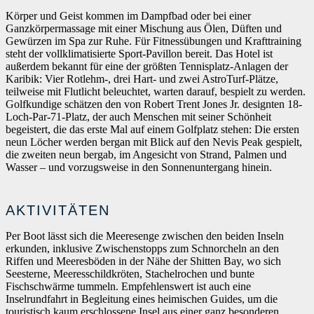
Körper und Geist kommen im Dampfbad oder bei einer
Ganzkörpermassage mit einer Mischung aus Ölen, Düften und
Gewürzen im Spa zur Ruhe. Für Fitnessübungen und Krafttraining
steht der vollklimatisierte Sport-Pavillon bereit. Das Hotel ist
außerdem bekannt für eine der größten Tennisplatz-Anlagen der
Karibik: Vier Rotlehm-, drei Hart- und zwei AstroTurf-Plätze,
teilweise mit Flutlicht beleuchtet, warten darauf, bespielt zu werden.
Golfkundige schätzen den von Robert Trent Jones Jr. designten 18-
Loch-Par-71-Platz, der auch Menschen mit seiner Schönheit
begeistert, die das erste Mal auf einem Golfplatz stehen: Die ersten
neun Löcher werden bergan mit Blick auf den Nevis Peak gespielt,
die zweiten neun bergab, im Angesicht von Strand, Palmen und
Wasser – und vorzugsweise in den Sonnenuntergang hinein.
AKTIVITÄTEN
Per Boot lässt sich die Meeresenge zwischen den beiden Inseln
erkunden, inklusive Zwischenstopps zum Schnorcheln an den
Riffen und Meeresböden in der Nähe der Shitten Bay, wo sich
Seesterne, Meeresschildkröten, Stachelrochen und bunte
Fischschwärme tummeln. Empfehlenswert ist auch eine
Inselrundfahrt in Begleitung eines heimischen Guides, um die
touristisch kaum erschlossene Insel aus einer ganz besonderen