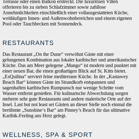
Terrasse oder einen Balkon erstreckt. Die luxuriösen Villen
offerieren bis zu sieben Schlafzimmer sowie zahllose
Annehmlichkeiten einschließlich einer vollausgestatteten Küche,
weitläufigen Innen- und Außenwohnbereichen und einem eigenen
Pool oder Tauchbecken mit Sonnendeck.
RESTAURANTS
Das Restaurant „On the Dune“ verwöhnt Gäste mit einer
gelungenen Kombination aus lokaler karibischer und amerikanischer
Küche. Das am Meer gelegene „Mango“ ist modern und punktet mit
einer neuen Bar, die einen großartigen Blick auf St. Kitts bietet.
„EsQuilina“ serviert feine mediterrane Küche. In der „Kastawey
Beach Bar“ können Gäste im Strandkorb entspannen und
sagenhaften karibischen Rumpunsch nur wenige Schritte vom
Wasser entfernt genießen. Für kulinarische Abwechslung sorgen
mehrere sehr gute Restaurants und andere malerische Orte auf der
Insel. Last but not least sei Gästen an dieser Stelle noch einmal die
berühmte „Sunshine‘s Bar“ am Pinney’s Beach für das ultimative
Karibik-Feeling ans Herz gelegt.
WELLNESS, SPA & SPORT