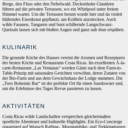
Berge, den Fluss oder den Nebelwald. Deckenhohe Glastüren
führen auf die privaten Terrassen, wo
ein Whirlpool unter freiem
Himmel wartet. Um die Terrassen herum wurde hier und da violett
blühendes Eisenkraut gepflanzt, um Kolibris anzulocken. Auch
wilde Fasanen, Tangaren und bunt schillernde Langschwanz-
Quetzals lassen sich mit bloßen Augen und ganz nah dran erspähen.
KULINARIK
Die gesunde Küche des Hauses vereint die Aromen und Rezepturen
der besten Köche und Restaurants Costa Ricas. Im exzellenten À-la-
carte-Restaurant „Las Ventanas“ werden Gäste nach dem Farm-to-
Table-Prinzip mit saisonalen Gerichten verwöhnt, deren Zutaten von
der Bio-Farm und aus dem Gewächshaus der Lodge stammen. Die
„Toro Bohemio Bar“ ist der perfekte Ort für einen Sundowner und,
um die Erlebnisse des Tages Revue passieren zu lassen.
AKTIVITÄTEN
Costa Ricas wilde Landschaften versprechen gleichermaßen
sportliche Abenteuer und kulturelle Highlights. Ein Eco-Concierge
organisiert auf Wunsch Rafting-, Mountainbike- und Trekkingtouren