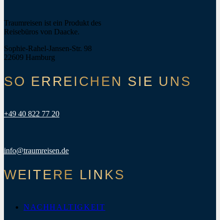
Traumreisen ist ein Produkt des
Reisebüros von Daacke.
Sophie-Rahel-Jansen-Str. 98
22609 Hamburg
SO ERREICHEN SIE UNS
+49 40 822 77 20
info@traumreisen.de
WEITERE LINKS
NACHHALTIGKEIT