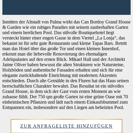
Inmitten der Altstadt von Palma wirkt das Can Bordoy Grand House
& Garden wie ein ruhiges Paradies mit seinem zauberhaften Garten
und einem herrlichen Pool. Das stilvolle Boutiquehotel liegt
versteckt hinter einer engen Gasse in dem Viertel „La Lonja“, das
bekannt ist für sehr gute Restaurants und kleine Tapas Bars. Betritt
man das Hotel über das große Tor und einen kleinen Innenhof,
erkennt man die liebevolle Renovierung des ehemaligen
Adelspalastes auf den ersten Blick. Mikael Hall und der Architekt
Jaime Oliver haben bewusst die alten Strukturen wie Natursteine,
Holzböden und authentische Fassaden erhalten und sich für eine
elegante zurückhaltende Einrichtung mit modernen Akzenten
entschieden. Durch alte Gemälde in den Fluren hat das Haus seinen
herrschaftlichen Charakter bewahrt. Das Resultat ist ein stilvolles
Grand House, in dem sich der Gast vom ersten Moment an wie
zuhause fühlt. Der 750 qm große Garten ist eine grüne Oase mit 70
einheimischen Pflanzen und lädt nach einem Einkaufsbummel zum
Entspannen ein, insbesondere auf den Liegen am beheizten Pool.
ZUR ANFRAGELISTE HINZUFÜGEN