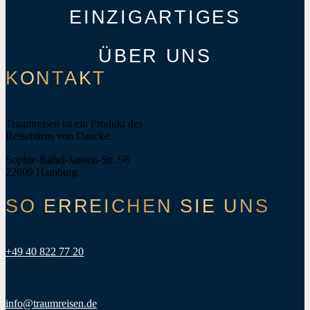
EINZIGARTIGES
ÜBER UNS
KONTAKT
Traumreisen ist ein Produkt des
Reisebüros von Daacke.
Sophie-Rahel-Jansen-Str. 98
22609 Hamburg
SO ERREICHEN SIE UNS
+49 40 822 77 20
info@traumreisen.de