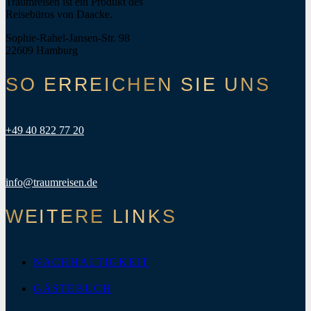
Traumreisen ist ein Produkt des
Reisebüros von Daacke.
Sophie-Rahel-Jansen-Str. 98
22609 Hamburg
SO ERREICHEN SIE UNS
+49 40 822 77 20
info@traumreisen.de
WEITERE LINKS
NACHHALTIGKEIT
GÄSTEBUCH