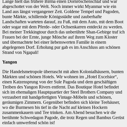
Lange hielt das frühere Birma einen Dornröschenschlaf und war
abgeschottet von der Welt. Noch immer wirkt Myanmar wie ein
Land aus längst vergangener Zeit. Goldene Tempel und Pagoden,
bunte Märkte, schillernde Königsstädte und zauberhafte
Landschaften warteten darauf, zu Fuß, mit dem Auto, mit dem Boot
oder sogar mit dem Pferde- oder Ochsenkarren entdeckt zu werden.
Bei meiner Trekkingtour durch das unberührte Shan-Gebirge traf ich
Frauen bei der Ernte, junge Mönche auf ihrem Weg zum Kloster
und übernachtete bei einer liebenswerten Familie in einem
abgelegenen Dorf. Erholung pur gab es im Anschluss am schönen
Strand von Ngapali!
Yangon
Die Handelsmetropole überrascht mit alten Kolonialhäusern, bunten
Märkten und schönen Hotels. Wir wohnen im „Hotel Excelsior“,
einen Katzensprung von der Sule Pagoda und dem geschäftigen
Treiben des Yangon Rivers entfernt. Das Boutique Hotel befindet
sich im ehemaligen Hauptquartier der Steel Brothers Company und
verzaubert mit handgefertigten Vintage-Möbeln und schönen,
geräumigen Zimmern. Gegenüber befinden sich kleine Teehäuser,
wo die Burmesen bis tief in die Nacht auf kleinen Hockern
zusammenkauern und Tee trinken. Am Abend besuchen wir die
berühmte Schwedagon Pagode, die trotz Regen und Bambus Gerüst
einfach umwerfend schön ist!