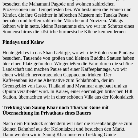
besuchen die Mahamuni Pagode und wohnen zahlreichen
Prozessionen und Tempelfesten bei. Wir bestaunen die Frauen und
Kinder, die ihre Gesichter in hübschen Mustern mit Tanaka Paste
bemalen und treffen zahlreiche Mönche und Novizen. Mittags
kehren wir in nette, kleine Restaurants ein, wo wir im Schutze eines
Sonnenschirms die köstliche burmesische Küche kennen lernen.
Pindaya und Kalaw
Heute geht es in das Shan Gebirge, wo wir die Höhlen von Pindaya
besuchen. Tausende von großen und kleinen Buddha Statuen haben
hier einen Platz gefunden. Wir genießen die Fahrt durch die schöne
Landschaft und machen Pause auf einer Kaffeeplantage, wo wir
einen wirklich hervorragenden Cappuccino trinken. Der
Kaffeeanbau ist eine Alternative zum Schlafmohn, der im
Grenzgebiet von Laos, Thailand und Myanmar angebaut und zu
Opium verarbeitet wird. In Kalaw, einer ehemaligen britischen Hill
Station, übernachten wir in einer schönen Villa aus der Kolonialzeit.
Trekking von Saung Khar nach Tharyar Gone mit
Übernachtung im Privathaus eines Bauers
Nach dem Frühstück schlendern wir über die Eisenbahngleise zum
kleinen Bahnhof aus der Kolonialzeit und besuchen den Markt.
Dann werden wir in Saung Khar unserem Trekking Guide