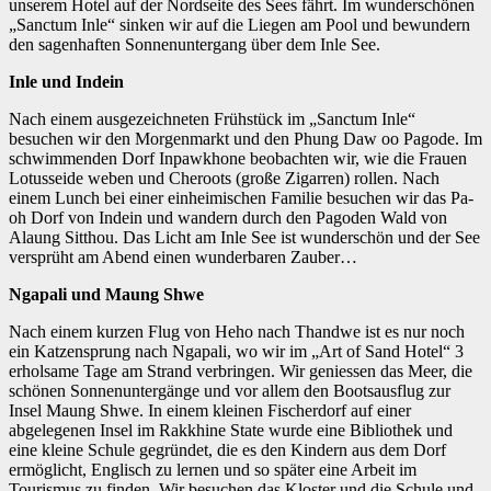
unserem Hotel auf der Nordseite des Sees fährt. Im wunderschönen
„Sanctum Inle“ sinken wir auf die Liegen am Pool und bewundern
den sagenhaften Sonnenuntergang über dem Inle See.
Inle und Indein
Nach einem ausgezeichneten Frühstück im „Sanctum Inle“
besuchen wir den Morgenmarkt und den Phung Daw oo Pagode. Im
schwimmenden Dorf Inpawkhone beobachten wir, wie die Frauen
Lotusseide weben und Cheroots (große Zigarren) rollen. Nach
einem Lunch bei einer einheimischen Familie besuchen wir das Pa-
oh Dorf von Indein und wandern durch den Pagoden Wald von
Alaung Sitthou. Das Licht am Inle See ist wunderschön und der See
versprüht am Abend einen wunderbaren Zauber…
Ngapali und Maung Shwe
Nach einem kurzen Flug von Heho nach Thandwe ist es nur noch
ein Katzensprung nach Ngapali, wo wir im „Art of Sand Hotel“ 3
erholsame Tage am Strand verbringen. Wir geniessen das Meer, die
schönen Sonnenuntergänge und vor allem den Bootsausflug zur
Insel Maung Shwe. In einem kleinen Fischerdorf auf einer
abgelegenen Insel im Rakkhine State wurde eine Bibliothek und
eine kleine Schule gegründet, die es den Kindern aus dem Dorf
ermöglicht, Englisch zu lernen und so später eine Arbeit im
Tourismus zu finden. Wir besuchen das Kloster und die Schule und