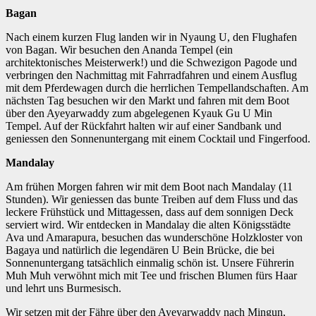
Bagan
Nach einem kurzen Flug landen wir in Nyaung U, den Flughafen
von Bagan. Wir besuchen den Ananda Tempel (ein
architektonisches Meisterwerk!) und die Schwezigon Pagode und
verbringen den Nachmittag mit Fahrradfahren und einem Ausflug
mit dem Pferdewagen durch die herrlichen Tempellandschaften. Am
nächsten Tag besuchen wir den Markt und fahren mit dem Boot
über den Ayeyarwaddy zum abgelegenen Kyauk Gu U Min
Tempel. Auf der Rückfahrt halten wir auf einer Sandbank und
geniessen den Sonnenuntergang mit einem Cocktail und Fingerfood.
Mandalay
Am frühen Morgen fahren wir mit dem Boot nach Mandalay (11
Stunden). Wir geniessen das bunte Treiben auf dem Fluss und das
leckere Frühstück und Mittagessen, dass auf dem sonnigen Deck
serviert wird. Wir entdecken in Mandalay die alten Königsstädte
Ava und Amarapura, besuchen das wunderschöne Holzkloster von
Bagaya und natürlich die legendären U Bein Brücke, die bei
Sonnenuntergang tatsächlich einmalig schön ist. Unsere Führerin
Muh Muh verwöhnt mich mit Tee und frischen Blumen fürs Haar
und lehrt uns Burmesisch.
Wir setzen mit der Fähre über den Ayeyarwaddy nach Mingun,