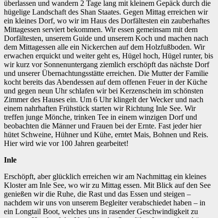
überlassen und wandern 2 Tage lang mit kleinem Gepäck durch die
hügelige Landschaft des Shan Staates. Gegen Mittag erreichen wir
ein kleines Dorf, wo wir im Haus des Dorfältesten ein zauberhaftes
Mittagessen serviert bekommen. Wir essen gemeinsam mit dem
Dorfältesten, unserem Guide und unserem Koch und machen nach
dem Mittagessen alle ein Nickerchen auf dem Holzfußboden. Wir
erwachen erquickt und weiter geht es, Hügel hoch, Hügel runter, bis
wir kurz vor Sonnenuntergang ziemlich erschöpft das nächste Dorf
und unserer Übernachtungsstätte erreichen. Die Mutter der Familie
kocht bereits das Abendessen auf dem offenen Feuer in der Küche
und gegen neun Uhr schlafen wir bei Kerzenschein im schönsten
Zimmer des Hauses ein. Um 6 Uhr klingelt der Wecker und nach
einem nahrhaften Frühstück starten wir Richtung Inle See. Wir
treffen junge Mönche, trinken Tee in einem winzigen Dorf und
beobachten die Männer und Frauen bei der Ernte. Fast jeder hier
hütet Schweine, Hühner und Kühe, erntet Mais, Bohnen und Reis.
Hier wird wie vor 100 Jahren gearbeitet!
Inle
Erschöpft, aber glücklich erreichen wir am Nachmittag ein kleines
Kloster am Inle See, wo wir zu Mittag essen. Mit Blick auf den See
genießen wir die Ruhe, die Rast und das Essen und steigen –
nachdem wir uns von unserem Begleiter verabschiedet haben – in
ein Longtail Boot, welches uns in rasender Geschwindigkeit zu