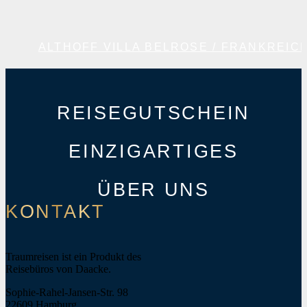
ALTHOFF VILLA BELROSE / FRANKREIC
REISEGUTSCHEIN
EINZIGARTIGES
ÜBER UNS
KONTAKT
Traumreisen ist ein Produkt des
Reisebüros von Daacke.
Sophie-Rahel-Jansen-Str. 98
22609 Hamburg