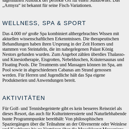
sagenhaften Ausblick der perfekte Ort für einen Sundowner. Das
„Armyra“ ist bekannt für seine Fisch-Variationen.
WELLNESS, SPA & SPORT
Das 4.000 m² große Spa kombiniert althergebrachtes Wissen mit
aktuellen wissenschaftlichen Erkenntnissen. Die therapeutischen
Behandlungen haben ihren Ursprung in der Zeit Homers und
stammen von Steintafeln, die im nahegelegenen Palast König
Nestors gefunden wurden. Zum Angebot zählen überdies Thalasso-
und Kinesiotherapie, Eisgrotten, Nebelduschen, Kräutersaunas und
Floating Pools. Die Treatments und Massagen können im Spa, am
Pool sowie in abgeschiedenen Cabanas am Strand genossen
werden. Für Herren und Jugendliche hält das Spa eigene
Produktserien und Anwendungen bereit.
AKTIVITÄTEN
Für Golf- und Tennisbegeisterte gibt es kein besseres Reiseziel als
dieses Resort, das auch für Kulturinteressierte und Naturliebhabende
bunte Programmpunkte bereithält: Von philosophischen
Spaziergängen über die Teilnahme an der Olivenernte oder Weinlese