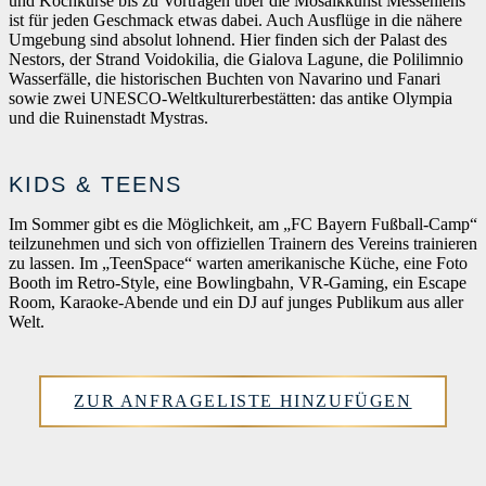
und Kochkurse bis zu Vorträgen über die Mosaikkunst Messeniens
ist für jeden Geschmack etwas dabei. Auch Ausflüge in die nähere
Umgebung sind absolut lohnend. Hier finden sich der Palast des
Nestors, der Strand Voidokilia, die Gialova Lagune, die Polilimnio
Wasserfälle, die historischen Buchten von Navarino und Fanari
sowie zwei UNESCO-Weltkulturerbestätten: das antike Olympia
und die Ruinenstadt Mystras.
KIDS & TEENS
Im Sommer gibt es die Möglichkeit, am „FC Bayern Fußball-Camp“
teilzunehmen und sich von offiziellen Trainern des Vereins trainieren
zu lassen. Im „TeenSpace“ warten amerikanische Küche, eine Foto
Booth im Retro-Style, eine Bowlingbahn, VR-Gaming, ein Escape
Room, Karaoke-Abende und ein DJ auf junges Publikum aus aller
Welt.
ZUR ANFRAGELISTE HINZUFÜGEN