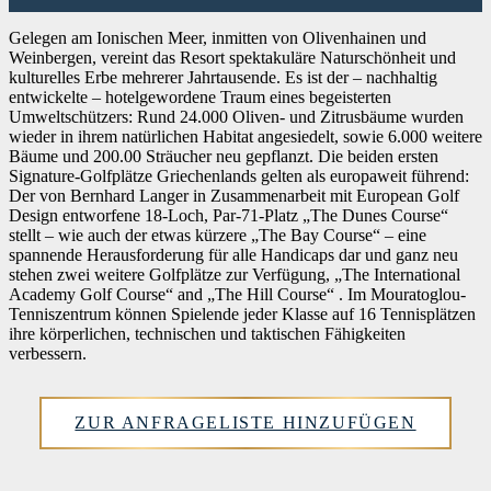
Gelegen am Ionischen Meer, inmitten von Olivenhainen und
Weinbergen, vereint das Resort spektakuläre Naturschönheit und
kulturelles Erbe mehrerer Jahrtausende. Es ist der – nachhaltig
entwickelte – hotelgewordene Traum eines begeisterten
Umweltschützers: Rund 24.000 Oliven- und Zitrusbäume wurden
wieder in ihrem natürlichen Habitat angesiedelt, sowie 6.000 weitere
Bäume und 200.00 Sträucher neu gepflanzt. Die beiden ersten
Signature-Golfplätze Griechenlands gelten als europaweit führend:
Der von Bernhard Langer in Zusammenarbeit mit European Golf
Design entworfene 18-Loch, Par-71-Platz „The Dunes Course“
stellt – wie auch der etwas kürzere „The Bay Course“ – eine
spannende Herausforderung für alle Handicaps dar und ganz neu
stehen zwei weitere Golfplätze zur Verfügung, „The International
Academy Golf Course“ and „The Hill Course“ . Im Mouratoglou-
Tenniszentrum können Spielende jeder Klasse auf 16 Tennisplätzen
ihre körperlichen, technischen und taktischen Fähigkeiten
verbessern.
ZUR ANFRAGELISTE HINZUFÜGEN