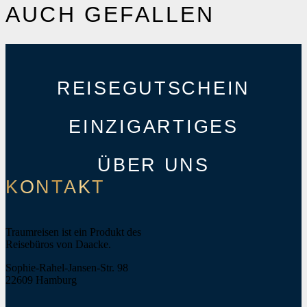
AUCH GEFALLEN
REISEGUTSCHEIN
EINZIGARTIGES
ÜBER UNS
KONTAKT
Traumreisen ist ein Produkt des
Reisebüros von Daacke.
Sophie-Rahel-Jansen-Str. 98
22609 Hamburg