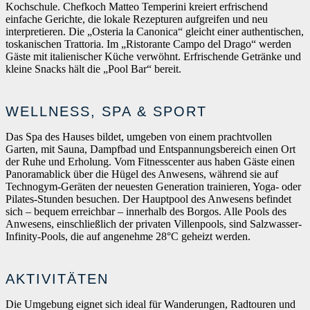
Kochschule. Chefkoch Matteo Temperini kreiert erfrischend
einfache Gerichte, die lokale Rezepturen aufgreifen und neu
interpretieren. Die „Osteria la Canonica“ gleicht einer authentischen,
toskanischen Trattoria. Im „Ristorante Campo del Drago“ werden
Gäste mit italienischer Küche verwöhnt. Erfrischende Getränke und
kleine Snacks hält die „Pool Bar“ bereit.
WELLNESS, SPA & SPORT
Das Spa des Hauses bildet, umgeben von einem prachtvollen
Garten, mit Sauna, Dampfbad und Entspannungsbereich einen Ort
der Ruhe und Erholung. Vom Fitnesscenter aus haben Gäste einen
Panoramablick über die Hügel des Anwesens, während sie auf
Technogym-Geräten der neuesten Generation trainieren, Yoga- oder
Pilates-Stunden besuchen. Der Hauptpool des Anwesens befindet
sich – bequem erreichbar – innerhalb des Borgos. Alle Pools des
Anwesens, einschließlich der privaten Villenpools, sind Salzwasser-
Infinity-Pools, die auf angenehme 28°C geheizt werden.
AKTIVITÄTEN
Die Umgebung eignet sich ideal für Wanderungen, Radtouren und