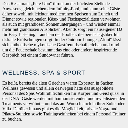
Das Restaurant „Pere Ubu“ thront an der höchsten Stelle des
Anwesens, gleich neben dem Infinity-Pool, und kann seine Gäste
daher sowohl mit leichten mediterranen Speisen zum Lunch und
Dinner sowie regionalen Käse- und Fischspezialitäten verwöhnen
als auch mit grandiosen Sonnenuntergängen – und wieder einmal
mehr mit grandiosen Ausblicken. Abends sorgt ein hauseigener DJ
für Easy Listening – auch an der Poolbar, die bereits tagsüber für
eiskalte Erfrischungen sorgt. In der Outdoor Lounge „Aloni“ lässt
sich authentische mykonische Gastfreundschaft erleben und rund
um die Feuerschale bestimmt das eine oder andere inspirierende
Gespräch bei einem Sundowner führen.
WELLNESS, SPA & SPORT
Es heißt, bereits die alten Griechen wären Experten in Sachen
Wellness gewesen und allein deswegen hätte das ausgebildete
Personal des Spas Wohlfühltechniken für Körper und Geist quasi in
der DNA. Gäste werden mit harmonisierenden und revitalisierenden
Treatments verwöhnt – und das auf Wunsch auch in ihrer Suite oder
Villa. Darüber hinaus gibt es die Möglichkeit, private Yoga- und
Pilates-Stunden sowie Trainingseinheiten bei einem Personal Trainer
zu buchen.