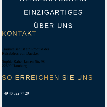
EINZIGARTIGES
ÜBER UNS
KONTAKT
Traumreisen ist ein Produkt des
Reisebüros von Daacke.
Sophie-Rahel-Jansen-Str. 98
22609 Hamburg
SO ERREICHEN SIE UNS
+49 40 822 77 20