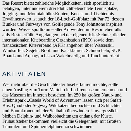
Das Resort bietet zahlreiche Möglichkeiten, sich sportlich zu
betätigen, unter anderem drei Flutlichtbeleuchtete Tennisplätze,
Jogging- und Mountainbike-Routen, Boccia und Tischtennis.
Erwähnenswert ist auch der 18-Loch-Golfplatz mit Par 72, dessen
Bunker und Fairways von Golflegende Tony Johnstone inspiriert
wurden. Wassersportträume aller Art werden im Resort ebenfalls
aufs Beste erfüllt: Angefangen bei der eigenen Kite-Schule, die der
internationalen Kiteboarding Organisation (IKO) sowie dem
französischen Kiteverband (AFK) angehört, über Wasserski,
Windsurfen, Segeln, Boot- und Kajakfahren, Schnorcheln, SUP-
Boards und Aquagym bis zu Wakeboardig und Tauchunterricht.
AKTIVITÄTEN
Wer mehr über die Geschichte der Insel erfahren möchte, sollte
einen Ausflug zum Turm Martello in La Preneuse unternehmen und
das Museum im Inneren besuchen. Im 250 ha großen Natur- und
Erlebnispark „Casela World of Adventure“ lassen sich per Safari-
Bus, Quad oder Segway Wildkatzen beobachten und Schluchten
und Baumkronen mit der Seilbahn überwinden. Unvergesslich
bleiben Delphin- und Walbeobachtungen entlang der Küste.
Frühaufsteher bekommen vielleicht die Gelegenheit, mit Großen
Tümmlern und Spinnerdelphinen zu schwimmen.