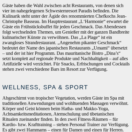
Gäste haben die Wahl zwischen acht Restaurants, von denen sich
vier im nahegelegenen Schwesternresort Paradis befinden. Die
Kulinarik steht unter der Ägide des renommierten Chefkochs Jean-
Christophe Basseau. Im Hauptrestaurant „L‘Harmonie“ erwartet die
Gäste ein Frühstücksbuffet für jeden Geschmack. Das Abendessen
folgt wechselnden Themen, um Genießer mit der ganzen Bandbreite
kulinarischer Künste zu verwöhnen. Das „La Plage“ ist ein
zwangloses Strandrestaurant. „Angenehm pikanter Geschmack“
bedeutet der Name des japanischen Restaurants „Umami“ übersetzt
– und der ist hier Programm. Das mauritanische Bistro „Dina’s“
setzt komplett auf regionale Produkte und Nachhaltigkeit – auf alles
Artifizielle wird verzichtet. Für Snacks, Erfrischungen und Cocktails
stehen zwei verschiedene Bars im Resort zur Verfügung.
WELLNESS, SPA & SPORT
Abgeschirmt von tropischer Vegetation, werden Gäste im Spa mit
traditionellen Anwendungen und wohltuenden Massagen verwöhnt.
Körper und Geist können beim Hatha- und Makko-Yoga,
Achtsamkeitsmeditationen, Atemschulung und tibetanischen
Ritualen zueinander finden. In den zwei Fitness-Räumen – für
Kardio- bzw. Krafttraining – stehen Personal Trainer zur Verfügung.
Es gibt zwei Hammams – einen für Damen und einen für Herren.