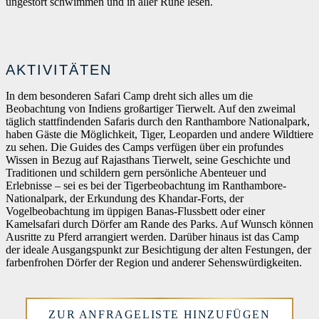
ungestört schwimmen und in aller Ruhe lesen.
AKTIVITÄTEN
In dem besonderen Safari Camp dreht sich alles um die
Beobachtung von Indiens großartiger Tierwelt. Auf den zweimal
täglich stattfindenden Safaris durch den Ranthambore Nationalpark,
haben Gäste die Möglichkeit, Tiger, Leoparden und andere Wildtiere
zu sehen. Die Guides des Camps verfügen über ein profundes
Wissen in Bezug auf Rajasthans Tierwelt, seine Geschichte und
Traditionen und schildern gern persönliche Abenteuer und
Erlebnisse – sei es bei der Tigerbeobachtung im Ranthambore-
Nationalpark, der Erkundung des Khandar-Forts, der
Vogelbeobachtung im üppigen Banas-Flussbett oder einer
Kamelsafari durch Dörfer am Rande des Parks. Auf Wunsch können
Ausritte zu Pferd arrangiert werden. Darüber hinaus ist das Camp
der ideale Ausgangspunkt zur Besichtigung der alten Festungen, der
farbenfrohen Dörfer der Region und anderer Sehenswürdigkeiten.
ZUR ANFRAGELISTE HINZUFÜGEN