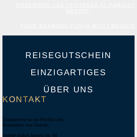
ROSEWOOD LAS VENTANAS AL PARAISO 
MEXIKO
FOUR SEASONS PUNTA MITA / MEXICO
REISEGUTSCHEIN
EINZIGARTIGES
ÜBER UNS
KONTAKT
Traumreisen ist ein Produkt des
Reisebüros von Daacke.
Sophie-Rahel-Jansen-Str. 98