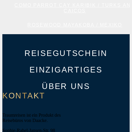
COMO PARROT CAY KARIBIK / TURKS AN
CAICOS
ROSEWOOD MAYAKOBA / MEXIKO
REISEGUTSCHEIN
EINZIGARTIGES
ÜBER UNS
KONTAKT
Traumreisen ist ein Produkt des
Reisebüros von Daacke.
Sophie-Rahel-Jansen-Str. 98